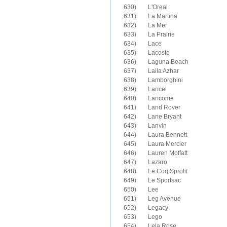
630)	L'Oreal

631)	La Martina

632)	La Mer

633)	La Prairie

634)	Lace

635)	Lacoste

636)	Laguna Beach

637)	Laila Azhar

638)	Lamborghini

639)	Lancel

640)	Lancome

641)	Land Rover

642)	Lane Bryant

643)	Lanvin

644)	Laura Bennett

645)	Laura Mercier

646)	Lauren Moffatt

647)	Lazaro

648)	Le Coq Sprotif

649)	Le Sportsac

650)	Lee

651)	Leg Avenue

652)	Legacy

653)	Lego

654)	Lela Rose
