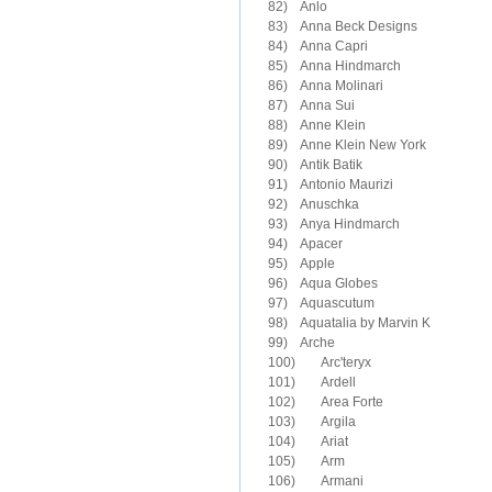
82)　Anlo

83)　Anna Beck Designs

84)　Anna Capri

85)　Anna Hindmarch

86)　Anna Molinari

87)　Anna Sui

88)　Anne Klein

89)　Anne Klein New York

90)　Antik Batik

91)　Antonio Maurizi

92)　Anuschka

93)　Anya Hindmarch

94)　Apacer

95)　Apple

96)　Aqua Globes

97)　Aquascutum

98)　Aquatalia by Marvin K

99)　Arche

100)	Arc'teryx

101)	Ardell

102)	Area Forte

103)	Argila

104)	Ariat

105)	Arm

106)	Armani
