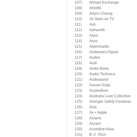
107)	Armani Exchange

108)	Arnette

109)	Arturo Chiang

110)	As Seen on TV

111)	Ash

112)	Ashworth

113)	Asics

114)	Asos

115)	Astonmartin

116)	Audemars Piguet

117)	Auden

118)	Audi

119)	Audio Bone

120)	Audio Technica

121)	Audioquest

122)	Aussie Dogs

123)	AussieBum

124)	Australia Luxe Collective

125)	Avenger Safety Footwear

126)	Avia

127)	Ax + Apple

128)	Azaara

129)	Azzaro

131)	B. C. Rich
