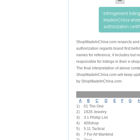
ShopMadeInChina.com respects and prot
authorization regards brand first be
names for reference, it Includes but n
responsible for listings in their e-shop
The final interpretation of above co
ShopMadeInChina.com will keep updatin
by ShopMadeInChina.com.
A
B
C
D
E
F
G
1)	01 The One

2)	1928 Jewelry

3)	3.1 Phillip Lim

4)	409shop

5)	5.11 Tactical

6)	7 For All Mankind
