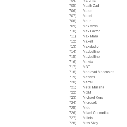
704)	Maruman

705)	Masih Zad

706)	Maton

707)	Mattel

708)	Mauri

709)	Max Azria

710)	Max Factor

711)	Max Mara

712)	Maxell

713)	Maxstudio

714)	Maybelline

715)	Maybelline

716)	Mazda

717)	MBT

718)	Medieval Moccasins

719)	Mefferts

720)	Merrell

721)	Metal Mulisha

722)	MGM

723)	Michael Kors

724)	Microsoft

725)	Mido

726)	Milani Cosmetics

727)	Millets

728)	Miss Sixty
