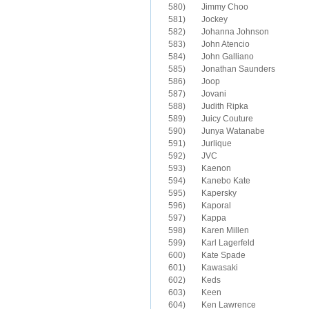
580)	Jimmy Choo

581)	Jockey

582)	Johanna Johnson

583)	John Atencio

584)	John Galliano

585)	Jonathan Saunders

586)	Joop

587)	Jovani

588)	Judith Ripka

589)	Juicy Couture

590)	Junya Watanabe

591)	Jurlique

593)	Kaenon

594)	Kanebo Kate

595)	Kapersky

596)	Kaporal

597)	Kappa

598)	Karen Millen

599)	Karl Lagerfeld

600)	Kate Spade

601)	Kawasaki

602)	Keds

603)	Keen

604)	Ken Lawrence
