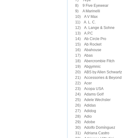
7)	7eye

9)	A Marinelli

10)　A V Max 

11)　A. L. C.

12)　A. Lange & Sohne

13)　A.P.C

14)　Ab Circle Pro

15)　Ab Rocket

16)　Abahouse

17)　Abas

18)　Abercrombie Fitch

19)　Abgymnic

20)　ABS by Allen Schwartz

21)　Accessories & Beyond

22)　Acer

23)　Acopa USA

24)　Adams Golf

25)　Adele Wechsler

26)　Adidas

27)　Adidog

28)　Adio

29)　Adobe

30)　Adolfo Domínguez

31)　Adriana Castro
