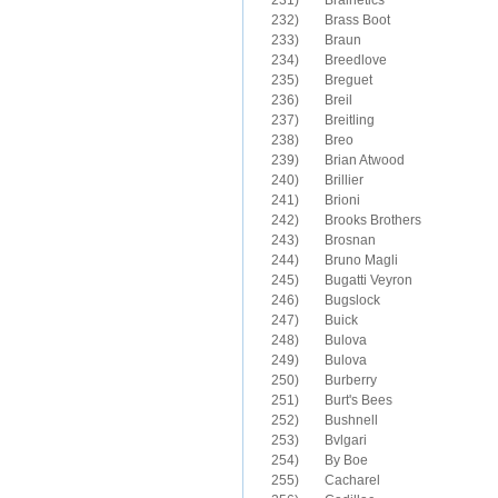
231)	Brainetics

232)	Brass Boot

233)	Braun

234)	Breedlove

235)	Breguet

236)	Breil

237)	Breitling

238)	Breo

239)	Brian Atwood

240)	Brillier

241)	Brioni

242)	Brooks Brothers

243)	Brosnan

244)	Bruno Magli

245)	Bugatti Veyron

246)	Bugslock

247)	Buick

248)	Bulova

249)	Bulova

250)	Burberry

251)	Burt's Bees

252)	Bushnell

253)	Bvlgari

255)	Cacharel
