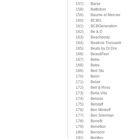
157)	Barse

158)	Battistoni

159)	Baume et Mercier

160)	BCBG

161)	BCBGeneration

162)	Be & D

163)	Beachbody

164)	Beatrcie Trussardi

165)	Beats by Dr.Dre

166)	BeautiFeel

167)	Bebe

168)	Bebe

169)	Bed Stu

170)	Beirn

171)	Belair

172)	Bell & Ross

173)	Bella-Vita

174)	Belsoie

175)	Belstaff

176)	Ben Minkoff

177)	Ben Sherman

178)	Benefit

179)	Benetton

180)	Bensoni

181)	Bentley
