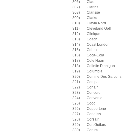
306)	Clae

307)	Clarins

308)	Clarisse

309)	Clarks

310)	Clavia Nord

311)	Cleveland Golf

312)	Clinique

313)	Coach

314)	Coast London

315)	Cobra

316)	Coca-Cola

317)	Cole Haan

318)	Collette Dinnigan

319)	Columbia

320)	Comme Des Garcons

321)	Compaq

322)	Conair

323)	Concord

324)	Converse

325)	Coogi

326)	Coppertone

327)	Corioliss

328)	Corsair

329)	Cort Guitars

330)	Corum
