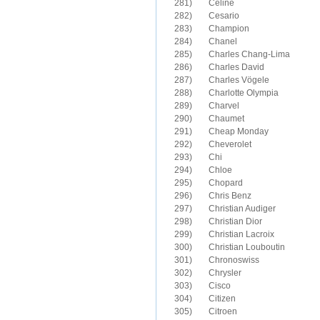
281)	Celine

282)	Cesario

283)	Champion

284)	Chanel

285)	Charles Chang-Lima

286)	Charles David

287)	Charles Vögele

288)	Charlotte Olympia

289)	Charvel

290)	Chaumet

291)	Cheap Monday

292)	Cheverolet

293)	Chi

294)	Chloe

295)	Chopard

296)	Chris Benz

297)	Christian Audiger

298)	Christian Dior

299)	Christian Lacroix

300)	Christian Louboutin

301)	Chronoswiss

302)	Chrysler

303)	Cisco

304)	Citizen

305)	Citroen
