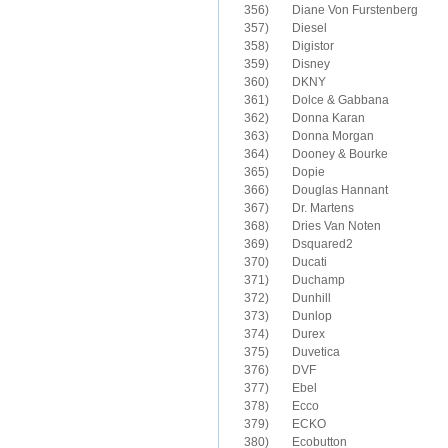
356)	Diane Von Furstenberg

357)	Diesel

358)	Digistor

359)	Disney

360)	DKNY

361)	Dolce & Gabbana

362)	Donna Karan

363)	Donna Morgan

364)	Dooney & Bourke

365)	Dopie

366)	Douglas Hannant

367)	Dr. Martens

368)	Dries Van Noten

369)	Dsquared2

370)	Ducati

371)	Duchamp

372)	Dunhill

373)	Dunlop

374)	Durex

375)	Duvetica

377)	Ebel

378)	Ecco

379)	ECKO

380)	Ecobutton
