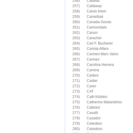
256)	Cadillac

257)	Callaway

258)	Calvin Klein

259)	Camelbak

260)	Canada Goose

261)	Cannondale

262)	Canon

263)	Carachel

264)	Carl F. Bucherer

265)	Carlota Alfaro

266)	Carmen Marc Valvo

267)	Carmex

268)	Carolina Herrera

269)	Carrera

270)	Carters

271)	Cartier

272)	Casio

273)	CAT

274)	Cath Kidston

275)	Catherine Malandrino

276)	Catimini

277)	Cavalli

278)	Cazador

279)	Celestion

280)	Celestron
