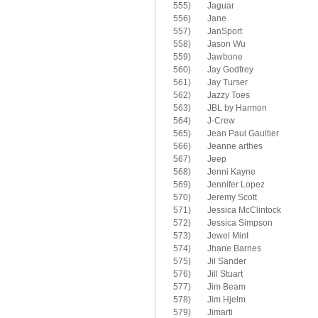
555)	Jaguar

556)	Jane

557)	JanSport

558)	Jason Wu

559)	Jawbone

560)	Jay Godfrey

561)	Jay Turser

562)	Jazzy Toes

563)	JBL by Harmon

564)	J-Crew

565)	Jean Paul Gaultier

566)	Jeanne arthes

567)	Jeep

568)	Jenni Kayne

569)	Jennifer Lopez 

570)	Jeremy Scott

571)	Jessica McClintock

572)	Jessica Simpson

573)	Jewel Mint

574)	Jhane Barnes

575)	Jil Sander

576)	Jill Stuart

577)	Jim Beam

578)	Jim Hjelm

579)	Jimarti
