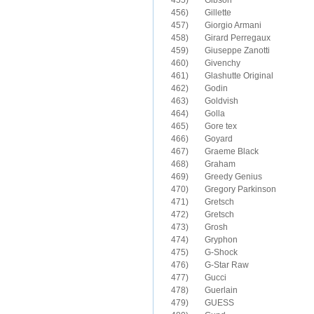
455)	Gibson

456)	Gillette

457)	Giorgio Armani

458)	Girard Perregaux

459)	Giuseppe Zanotti

460)	Givenchy

461)	Glashutte Original

462)	Godin

463)	Goldvish

464)	Golla

465)	Gore tex

466)	Goyard

467)	Graeme Black

468)	Graham

469)	Greedy Genius

470)	Gregory Parkinson

471)	Gretsch

472)	Gretsch

473)	Grosh

474)	Gryphon

475)	G-Shock

476)	G-Star Raw

477)	Gucci

478)	Guerlain

479)	GUESS
