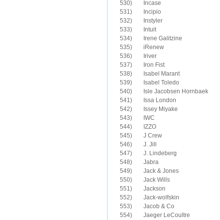
530)	Incase 

531)	Incipio

532)	Instyler

533)	Intuit

534)	Irene Galitzine

535)	iRenew

536)	Iriver

537)	Iron Fist 

538)	Isabel Marant

539)	Isabel Toledo

540)	Isle Jacobsen Hornbaek

541)	Issa London

542)	Issey Miyake

543)	IWC

545)	J Crew

546)	J. Jill

547)	J. Lindeberg

548)	Jabra

549)	Jack & Jones

550)	Jack Wills

551)	Jackson

552)	Jack-wolfskin

553)	Jacob & Co 

554)	Jaeger LeCoultre
