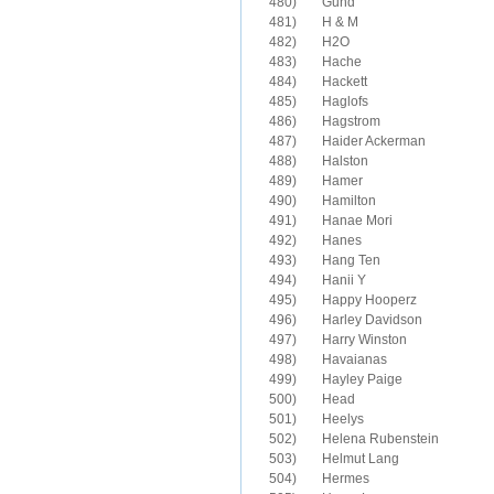
481)	H & M

482)	H2O

483)	Hache

484)	Hackett

485)	Haglofs

486)	Hagstrom

487)	Haider Ackerman

488)	Halston

489)	Hamer

490)	Hamilton

491)	Hanae Mori

492)	Hanes

493)	Hang Ten

494)	Hanii Y

495)	Happy Hooperz

496)	Harley Davidson

497)	Harry Winston

498)	Havaianas

499)	Hayley Paige

500)	Head

501)	Heelys

502)	Helena Rubenstein

503)	Helmut Lang

504)	Hermes
