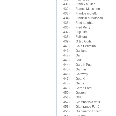
431)	Franck Muller

432)	Franco Moschino

433)	Frankie morello

434)	Franklin & Marshall

435)	Fred Leighton

436)	Fred Perry

437)	Fuji Film

439)	G & L Guitar

440)	Gaia Pervoinni

441)	Galliano

442)	Gant

443)	GAP

444)	Gareth Pugh

445)	Garmin

446)	Gateway

447)	GearX

448)	Gerbe

449)	Geren Ford

450)	Getzen

451)	GHD

452)	Giambattista Valli

453)	Gianfranco Ferré

454)	Gianmarco Lorenzi
