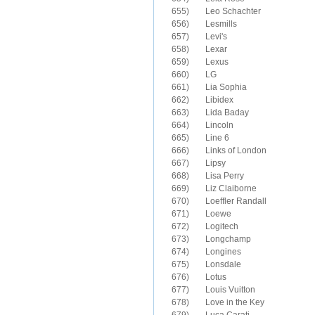
655)	Leo Schachter

656)	Lesmills

657)	Levi's

658)	Lexar

659)	Lexus

660)	LG

661)	Lia Sophia

662)	Libidex

663)	Lida Baday

664)	Lincoln

665)	Line 6

666)	Links of London

667)	Lipsy

668)	Lisa Perry

669)	Liz Claiborne

670)	Loeffler Randall

671)	Loewe

672)	Logitech

673)	Longchamp

674)	Longines

675)	Lonsdale

676)	Lotus

677)	Louis Vuitton

678)	Love in the Key
