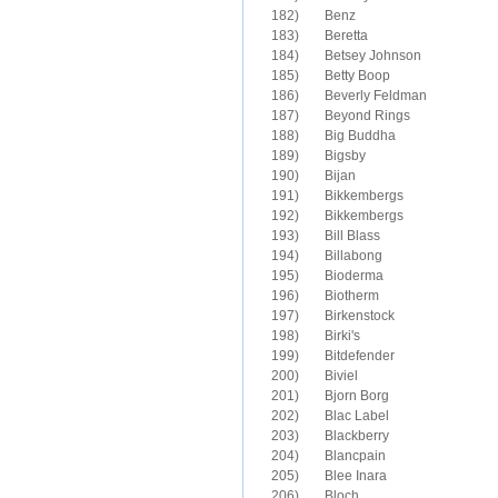
182)	Benz

183)	Beretta

184)	Betsey Johnson

185)	Betty Boop

186)	Beverly Feldman

187)	Beyond Rings

188)	Big Buddha

189)	Bigsby

190)	Bijan

191)	Bikkembergs

192)	Bikkembergs

193)	Bill Blass

194)	Billabong

195)	Bioderma

196)	Biotherm

197)	Birkenstock

198)	Birki's

199)	Bitdefender

200)	Biviel

201)	Bjorn Borg

202)	Blac Label

203)	Blackberry

204)	Blancpain

205)	Blee Inara

206)	Bloch
