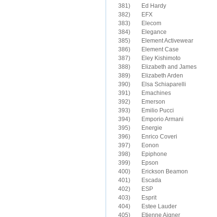
381)	Ed Hardy

382)	EFX

383)	Elecom

384)	Elegance

385)	Element Activewear

386)	Element Case

387)	Eley Kishimoto

388)	Elizabeth and James

389)	Elizabeth Arden

390)	Elsa Schiaparelli

391)	Emachines

392)	Emerson

393)	Emilio Pucci

394)	Emporio Armani

395)	Energie

396)	Enrico Coveri

397)	Eonon

398)	Epiphone

399)	Epson

400)	Erickson Beamon

401)	Escada

402)	ESP 

403)	Esprit

404)	Estee Lauder

405)	Etienne Aigner
