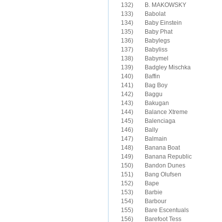
132)	B. MAKOWSKY

133)	Babolat

134)	Baby Einstein

135)	Baby Phat

136)	Babylegs

137)	Babyliss

138)	Babymel

139)	Badgley Mischka

140)	Baffin

141)	Bag Boy

142)	Baggu

143)	Bakugan

144)	Balance Xtreme

145)	Balenciaga

146)	Bally

147)	Balmain

148)	Banana Boat

149)	Banana Republic

150)	Bandon Dunes

151)	Bang Olufsen

152)	Bape

153)	Barbie

154)	Barbour

155)	Bare Escentuals

156)	Barefoot Tess
