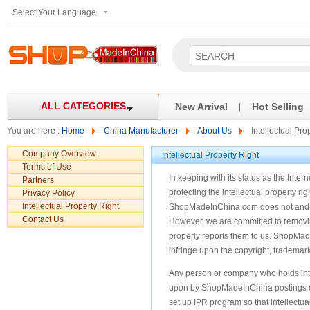
Select Your Language
ALL CATEGORIES
New Arrival
Hot Selling
|
You are here :
Home
China Manufacturer
About Us
Intellectual Pro
Company Overview
Intellectual Property Right
Terms of Use
In keeping with its status as the Inte
Partners
protecting the intellectual property ri
Privacy Policy
Intellectual Property Right
ShopMadeInChina.com does not and cannot
Contact Us
However, we are committed to removing
properly reports them to us. ShopMade
infringe upon the copyright, trademark o
Any person or company who holds intel
upon by ShopMadeInChina postings o
set up IPR program so that intellectual