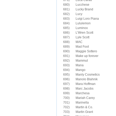
679)	Luca Carati

680)	Lucchese

681)	Lucky Brand

682)	Lucy

683)	Luigi Loro Piana

684)	Lululemon

685)	Luminox

686)	L'Wren Scott

688)	MAC

689)	Mad Foot

690)	Maggie Sottero

691)	Make up forever

692)	Mammut

693)	Mana

694)	Mango

695)	Manly Cosmetics

696)	Manolo Blahnik

697)	Mara Hoffman

698)	Marc Jacobs

699)	Marchesa

700)	Mariah Carey

701)	Marinella

702)	Martin & Co.

703)	Martin Grant
