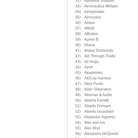
32)　Adrienne Vittadini

33)　Aeronautica Militare

34)　Aeropostale

35)　Aerosoles

36)　Aetrex

37)　Affiniti

38)　Affliction

39)　Agnes B

40)　Ahava  

41)　Ahava Diamonds

42)　Aid Through Trade

43)　Air Hogs 

44)　Airoh

45)　Akademiks

46)　AKG by Harmon

47)　Akris Punto

48)　Alain Silberstein

49)　Alberian & Aulde

50)　Alberta Ferretti

51)　Alberto Fermani

52)　Alberto Guardiani

53)　Alejandro Ingelmo

54)　Alex and Ani

55)　Alex Woo

56)　Alexander McQueen
