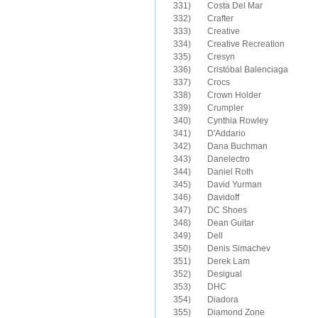
331)	Costa Del Mar

332)	Crafter

333)	Creative

334)	Creative Recreation

335)	Cresyn

336)	Cristóbal Balenciaga

337)	Crocs

338)	Crown Holder

339)	Crumpler

341)	D'Addario

342)	Dana Buchman

343)	Danelectro

344)	Daniel Roth

345)	David Yurman

346)	Davidoff

347)	DC Shoes

348)	Dean Guitar

349)	Dell

350)	Denis Simachev

351)	Derek Lam

352)	Desigual

353)	DHC

354)	Diadora 

355)	Diamond Zone
