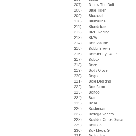
207)	B-Low The Belt

208)	Blue Tiger

209)	Bluetooth

210)	Blumarine

211)	Blundstone

212)	BMC Racing

213)	BMW

214)	Bob Mackie

215)	Bobbi Brown

216)	Bobster Eyewear

217)	Bobux

218)	Bocci

219)	Body Glove

220)	Bogner 

221)	Boje Designs

222)	Bon Bebe

223)	Bongo

224)	Born

225)	Bose

226)	Bostonian

227)	Bottega Veneta

228)	Boulder Creek Guitar

229)	Bourjois

230)	Boy Meets Girl
