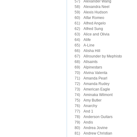
57)　Alexander Wang

58)　Alexandra Neel

59)　Alexis Hudson

60)　Alfar Romeo

61)　Alfred Angelo

62)　Alfred Sung

63)　Alice and Olivia

64)　Alife

65)　A-Line

66)　Alisha Hill

67)　Allrounder by Mephisto

68)　Allsaints

69)　Alpinestars

70)　Alvina Valenta

71)　Amanda Pearl

72)　Amanda Rudey

73)　American Eagle

74)　Aminaka Wilmont

75)　Amy Butler

76)　Anarchy

77)　And 1

78)　Anderson Guitars

79)　Andis

80)　Andrea Jovine

81)　Andrew Christian
