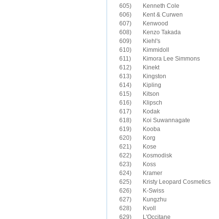
605)	Kenneth Cole

606)	Kent & Curwen

607)	Kenwood

608)	Kenzo Takada

609)	Kiehl's

610)	Kimmidoll

611)	Kimora Lee Simmons

612)	Kinekt

613)	Kingston

614)	Kipling

615)	Kitson

616)	Klipsch

617)	Kodak

618)	Koi Suwannagate

619)	Kooba

620)	Korg

621)	Kose

622)	Kosmodisk

623)	Koss

624)	Kramer

625)	Kristy Leopard Cosmetics

626)	K-Swiss

627)	Kungzhu

629)	L'Occitane
